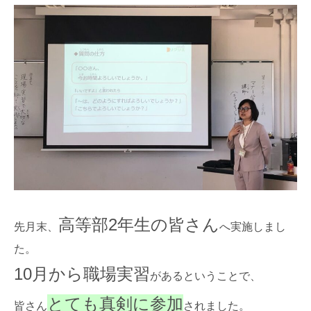
高等部2年生の皆さん
先月末、
へ実施しまし
た。
10月から職場実習
があるということで、
とても真剣に参加
皆さん
されました。