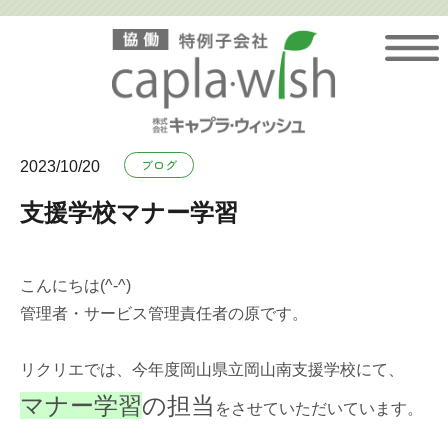
Skip
to
content
ブログ
2023/10/20
支援学校マナー学習
こんにちは(^-^)
管理者・サービス管理責任者の原です。
リクリエでは、今年度岡山県立岡山南支援学校にて、
マナー学習
の担当
をさせていただいています。