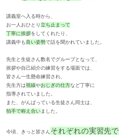
講義室へ入る時から、
お一人おひとり
立ち止まって
丁寧に挨拶
をしてくれたり、
講義中も
良い姿勢
で話を聞かれていました。
先生と生徒さん数名でグループとなって、
挨拶や自己紹介の練習をする場面では、
皆さん一生懸命練習され、
先生方は
視線
や
おじぎの仕方
など丁寧に
指導されていました。
また、がんばっている生徒さん同士は、
拍手で称え合い
ました。
それぞれの実習先で
今頃、きっと皆さん